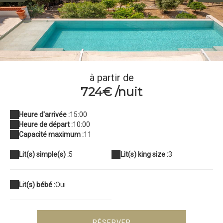
1 Oliveres Loft Vue de la terrasse
à partir de
724€ /nuit
Heure d'arrivée :
15:00
Heure de départ :
10:00
Capacité maximum :
11
Lit(s) simple(s) :
5
Lit(s) king size :
3
Lit(s) bébé :
Oui
RÉSERVER