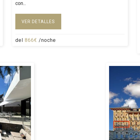
con...
VER DETALLES
del
866€
/noche