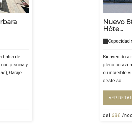
árbara
Nuevo 8
Hôte...
Capacidad 
la bahía de
Bienvenido a 
 con piscina y
pleno corazón
as), Garaje
su increíble v
oeste so...
VER DETA
del
68€
/no