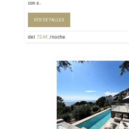
con s...
VER DETALLES
del
724€
/noche