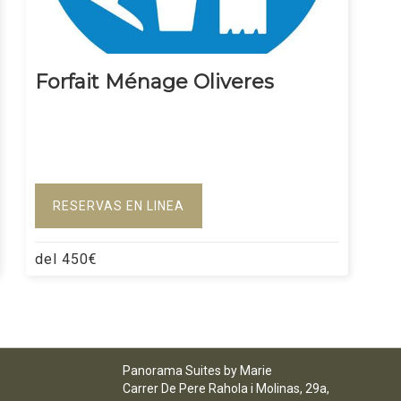
Forfait Ménage Oliveres
RESERVAS EN LINEA
del
450
€
Panorama Suites by Marie
Carrer De Pere Rahola i Molinas, 29a,